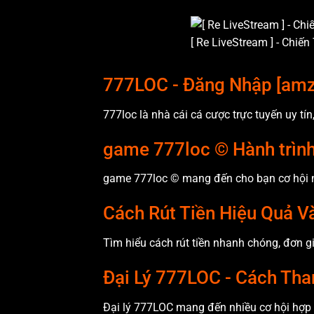
[ Re LiveStream ] - Chiế
777LOC - Đăng Nhập [amzar
777loc là nhà cái cá cược trực tuyến uy tí
game 777loc © Hành trình 
game 777loc © mang đến cho bạn cơ hội n
Cách Rút Tiền Hiệu Quả V
Tìm hiểu cách rút tiền nhanh chóng, đơn g
Đại Lý 777LOC - Cách Th
Đại lý 777LOC mang đến nhiều cơ hội hợp tá