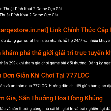
n Thuật Đỉnh Kout 2 Game Cực Gắt ...
qestore.in.net] Link Chính Thức Cập N
n, đa dạng game, rút tiền siêu nhanh, hỗ trợ 24/7 và nhiều khuyế
khám phá thế giới giải trí trực tuyến k
hận 299k khi tham gia chơi game bài đổi thưởng. Đăng ký ngay
à Đơn Giản Khi Chơi Tại 777LOC
iản và an toàn qua 777LOC. Hướng dẫn chi tiết giúp bạn giao dị
am Gia, Săn Thưởng Hoa Hồng Khủng
c và săn thưởng cùng nhà cái khi giải trí và trải nghiệm tại đâ