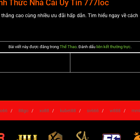
nh Thức Nhà Cái Uy Tín 777loc
thắng cao cùng nhiều ưu đãi hấp dẫn. Tìm hiểu ngay về cách đ
Bài viết này được đăng trong
Thể Thao
. Đánh dấu
liên kết thường trực
.
so66
88go
xo88
kubet88
sv666
w888
mm