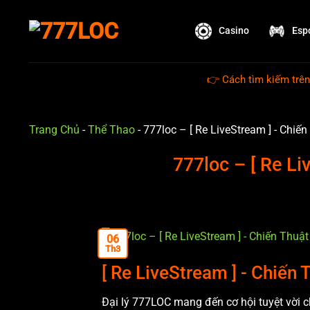
Bỏ
qua
Casino
Esp
nội
dung
👉 Cách tìm kiếm trên Google
Trang Chủ
-
Thể Thao
-
777loc – [ Re LiveStream ] - Chiế
777loc – [ Re Li
06
Th3
[ Re LiveStream ] - Chiến
Đại lý 777LOC mang đến cơ hội tuyệt vời c