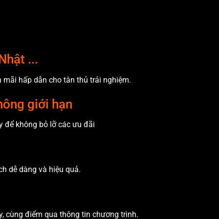
hật ...
n mãi hấp dẫn cho tân thủ trải nghiệm.
hông giới hạn
 để không bỏ lỡ các ưu đãi
ch dễ dàng và hiệu quả.
y, cùng điểm qua thông tin chương trình.